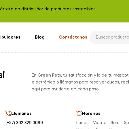
rtete en distribuidor de productos sostenibles.
ribuidores
Blog
Contáctanos
si
En Green Pets, tu satisfacción y la de tu masco
electrónico o llámanos para resolver dudas, reci
aquí para ayudarte en cada paso!
Llámanos
Horarios
(+57) 302 329 3099
Lunes – Viernes: 9am – 5