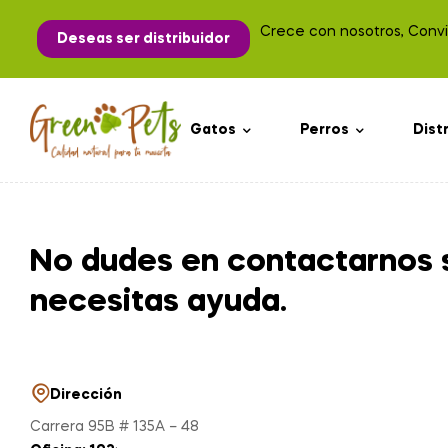
Crece con nosotros, Convié
Deseas ser distribuidor
Gatos
Perros
Dist
No dudes en contactarnos 
necesitas ayuda.
Dirección
Carrera 95B # 135A – 48