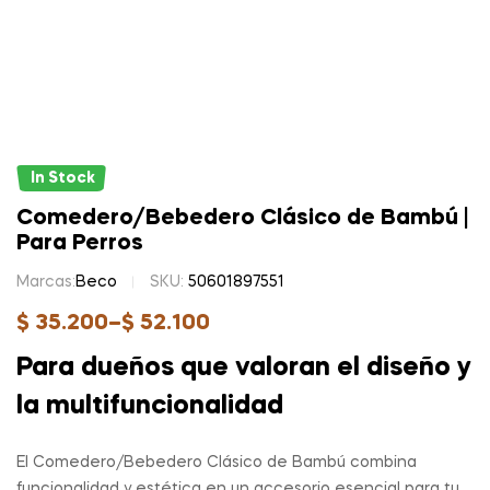
In Stock
Comedero/Bebedero Clásico de Bambú |
Para Perros
Marcas:
Beco
SKU:
50601897551
$
35.200
–
$
52.100
Para dueños que valoran el diseño y
la multifuncionalidad
El Comedero/Bebedero Clásico de Bambú combina
funcionalidad y estética en un accesorio esencial para tu