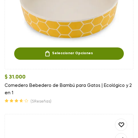
Seleccionar Opciones
$
31.000
Comedero Bebedero de Bambú para Gatos | Ecológico y 2
en 1
(5Reseñas)
Valorado
en
3.60
de
5