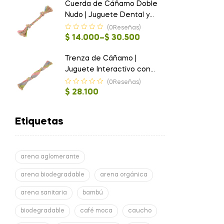
Cuerda de Cáñamo Doble
Nudo | Juguete Dental y
Ecológico para Perros
(0Reseñas)
$
14.000
–
$
30.500
Trenza de Cáñamo |
Juguete Interactivo con
Sonido y Beneficio Dental
(0Reseñas)
$
28.100
Etiquetas
arena aglomerante
arena biodegradable
arena orgánica
arena sanitaria
bambú
biodegradable
café moca
caucho