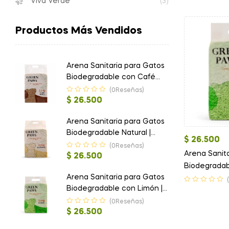
Viva Verde
(3)
Productos Más Vendidos
Arena Sanitaria para Gatos
Biodegradable con Café
Moca | Green Paws
(0Reseñas)
$
26.500
Arena Sanitaria para Gatos
Biodegradable Natural |
$
26.500
Green Paws
(0Reseñas)
Arena Sanit
$
26.500
Biodegradab
Arena Sanitaria para Gatos
Green Paws
Biodegradable con Limón |
Green Paws
(0Reseñas)
$
26.500