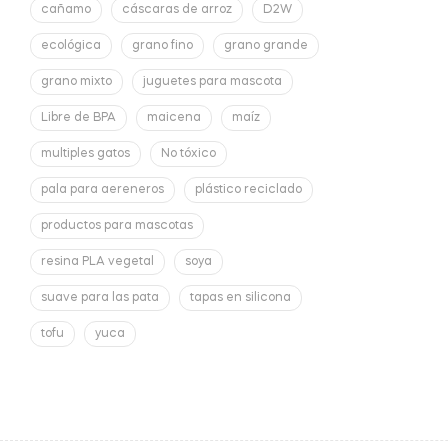
cañamo
cáscaras de arroz
D2W
ecológica
grano fino
grano grande
grano mixto
juguetes para mascota
Libre de BPA
maicena
maíz
multiples gatos
No tóxico
pala para aereneros
plástico reciclado
productos para mascotas
resina PLA vegetal
soya
suave para las pata
tapas en silicona
tofu
yuca