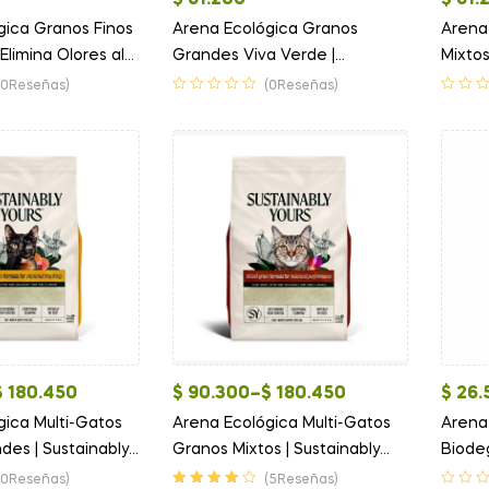
$
61.200
$
61.
gica Granos Finos
Arena Ecológica Granos
Arena
Elimina Olores al
Grandes Viva Verde |
Mixtos
Recomendada por Jackson
Recom
(0Reseñas)
(0Reseñas)
Galaxy
Galax
$
180.450
$
90.300
–
$
180.450
$
26.
gica Multi-Gatos
Arena Ecológica Multi-Gatos
Arena
des | Sustainably
Granos Mixtos | Sustainably
Biode
Yours
Moca 
(0Reseñas)
(5Reseñas)