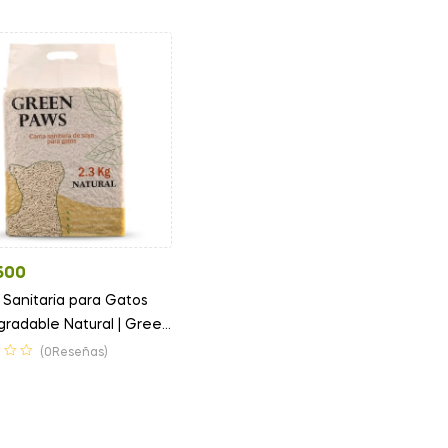
Valorado en
4.60
de 5
500
 Sanitaria para Gatos
gradable Natural | Green
(0Reseñas)