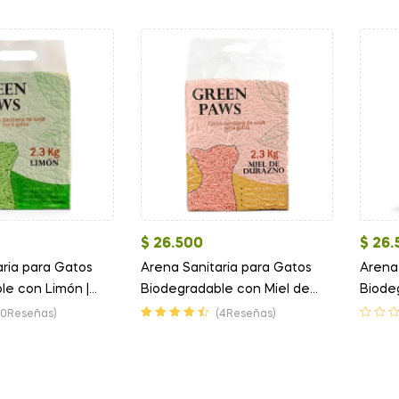
Valorado en
4.00
de 5
$
26.500
$
26.
aria para Gatos
Arena Sanitaria para Gatos
Arena
le con Limón |
Biodegradable con Miel de
Biode
Durazno | Green Paws
Paws
(0Reseñas)
(4Reseñas)
Valorado en
4.50
de 5