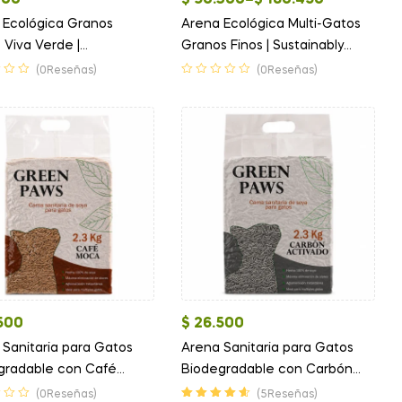
200
$
90.300
–
$
180.450
 Ecológica Granos
Arena Ecológica Multi-Gatos
 Viva Verde |
Granos Finos | Sustainably
endada por Jackson
Yours
(0Reseñas)
(0Reseñas)
y
500
$
26.500
 Sanitaria para Gatos
Arena Sanitaria para Gatos
gradable con Café
Biodegradable con Carbón
| Green Paws
Activado | Green Paws
(0Reseñas)
(5Reseñas)