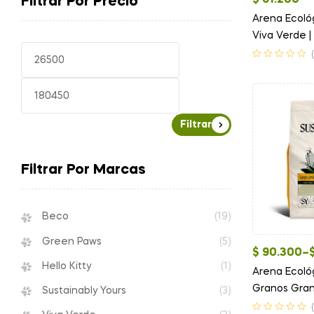
$
61.200
Filtrar Por Precio
Arena Ecoló
Viva Verde | 
Instante
Filtrar
Filtrar Por Marcas
Beco
(19)
Green Paws
(5)
$
90.300
–
Hello Kitty
(1)
Arena Ecoló
Granos Gran
Sustainably Yours
(3)
Yours