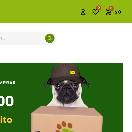
0
0
$
0
OMPRAS
00
ito