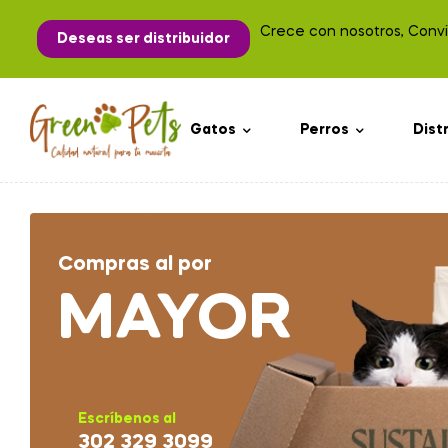
Crece con nosotros, Convié
Deseas ser distribuidor
Gatos
Perros
Dist
Compras al por
MAYOR
Escríbenos al
302 329 3099