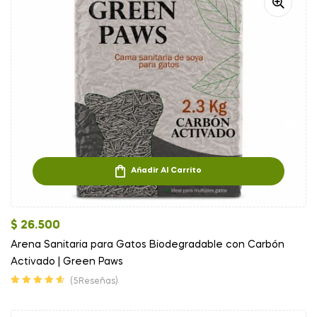
Añadir Al Carrito
$
26.500
Arena Sanitaria para Gatos Biodegradable con Carbón
Activado | Green Paws
(5Reseñas)
Valorado en
4.60
de 5