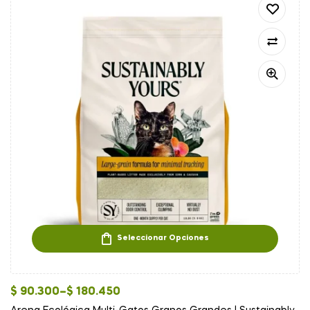
Seleccionar Opciones
$
90.300
–
$
180.450