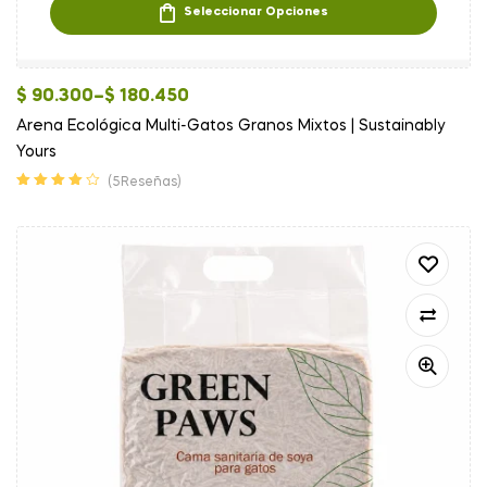
Seleccionar Opciones
$
90.300
–
$
180.450
Arena Ecológica Multi-Gatos Granos Mixtos | Sustainably
Yours
(5Reseñas)
Valorado en
4.00
de 5