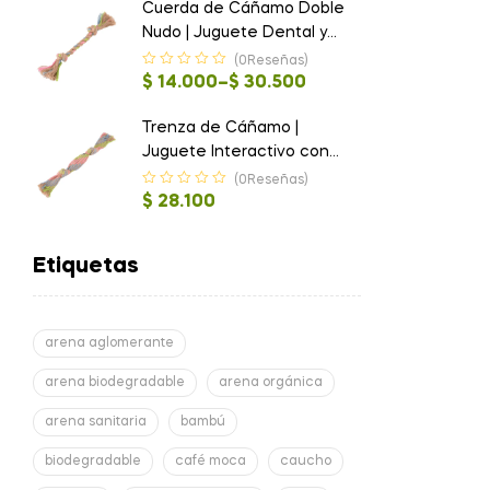
Cuerda de Cáñamo Doble
Nudo | Juguete Dental y
Ecológico para Perros
(0Reseñas)
$
14.000
–
$
30.500
Trenza de Cáñamo |
Juguete Interactivo con
Sonido y Beneficio Dental
(0Reseñas)
$
28.100
Etiquetas
arena aglomerante
arena biodegradable
arena orgánica
arena sanitaria
bambú
biodegradable
café moca
caucho