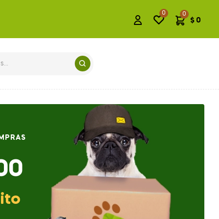
0
0
$
0
OMPRAS
00
ito