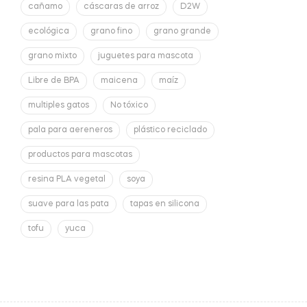
cañamo
cáscaras de arroz
D2W
ecológica
grano fino
grano grande
grano mixto
juguetes para mascota
Libre de BPA
maicena
maíz
multiples gatos
No tóxico
pala para aereneros
plástico reciclado
productos para mascotas
resina PLA vegetal
soya
suave para las pata
tapas en silicona
tofu
yuca