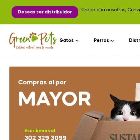
Crece con nosotros, Convié
Deseas ser distribuidor
Gatos
Perros
Dist
Compras al por
MAYOR
Escríbenos al
302 329 3099