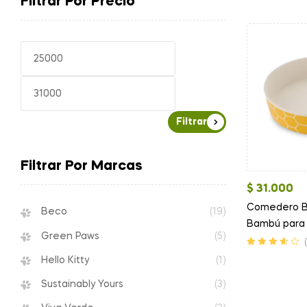
Filtrar Por Precio
Filtrar
Filtrar Por Marcas
$
31.000
Comedero B
Beco
(19)
Bambú para 
Green Paws
(5)
y 2 en 1
Valorado
Hello Kitty
(1)
en
3.60
de
5
Sustainably Yours
(3)