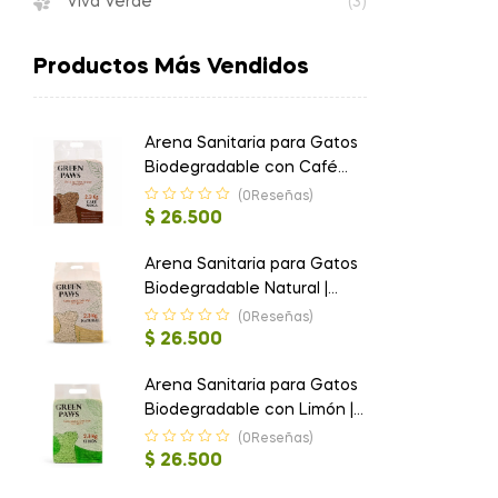
Viva Verde
(3)
Productos Más Vendidos
Arena Sanitaria para Gatos
Biodegradable con Café
Moca | Green Paws
(0Reseñas)
$
26.500
Arena Sanitaria para Gatos
Biodegradable Natural |
Green Paws
(0Reseñas)
$
26.500
Arena Sanitaria para Gatos
Biodegradable con Limón |
Green Paws
(0Reseñas)
$
26.500